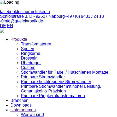
facebook
Instagram
linkedin
Schlörstraße 3, D - 92507 Nabburg
+49 / (0) 9433 / 24 13
-0
info@gt-elektronik.de
DE
EN
Produkte
Transformatoren
Spulen
Ringkerne
Drosseln
Übertrager
Custom
Stromwandler für Kabel / Hutschienen Montage
Printbare Stromwandler
Printbare hochfrequenz Stromwandler
Printbare Stromwandler mit hoher Leistung,
Genauigkeit & Präzision
Printbare Ringkerntransformatoren
Branchen
Downloads
Unternehmen
Wer wir sind