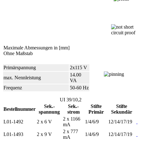
Maximale Abmessungen in [mm]
Ohne Maßstab
Primärspannung
2x115 V
14.00
max. Nennleistung
VA
Frequenz
50-60 Hz
UI 39/10,2
Sek.-
Sek.-
Stifte
Stifte
Bestellnummer
spannung
strom
Primär
Sekundär
2 x 1166
L01-1492
2 x 6 V
1/4/6/9
12/14/17/19
mA
2 x 777
L01-1493
2 x 9 V
1/4/6/9
12/14/17/19
mA