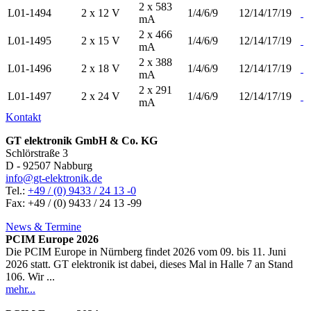
2 x 583
L01-1494
2 x 12 V
1/4/6/9
12/14/17/19
mA
2 x 466
L01-1495
2 x 15 V
1/4/6/9
12/14/17/19
mA
2 x 388
L01-1496
2 x 18 V
1/4/6/9
12/14/17/19
mA
2 x 291
L01-1497
2 x 24 V
1/4/6/9
12/14/17/19
mA
Kontakt
GT elektronik GmbH & Co. KG
Schlörstraße 3
D - 92507 Nabburg
info@gt-elektronik.de
Tel.:
+49 / (0) 9433 / 24 13 -0
Fax: +49 / (0) 9433 / 24 13 -99
News & Termine
PCIM Europe 2026
Die PCIM Europe in Nürnberg findet 2026 vom 09. bis 11. Juni
2026 statt. GT elektronik ist dabei, dieses Mal in Halle 7 an Stand
106. Wir ...
mehr...