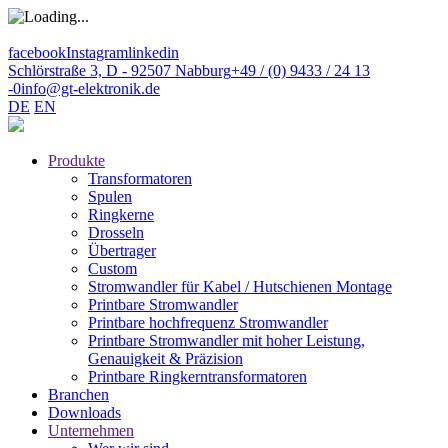
facebook
Instagram
linkedin
Schlörstraße 3, D - 92507 Nabburg
+49 / (0) 9433 / 24 13
-0
info@gt-elektronik.de
DE
EN
Produkte
Transformatoren
Spulen
Ringkerne
Drosseln
Übertrager
Custom
Stromwandler für Kabel / Hutschienen Montage
Printbare Stromwandler
Printbare hochfrequenz Stromwandler
Printbare Stromwandler mit hoher Leistung,
Genauigkeit & Präzision
Printbare Ringkerntransformatoren
Branchen
Downloads
Unternehmen