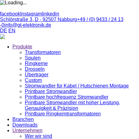
facebook
Instagram
linkedin
Schlörstraße 3, D - 92507 Nabburg
+49 / (0) 9433 / 24 13
-0
info@gt-elektronik.de
DE
EN
Produkte
Transformatoren
Spulen
Ringkerne
Drosseln
Übertrager
Custom
Stromwandler für Kabel / Hutschienen Montage
Printbare Stromwandler
Printbare hochfrequenz Stromwandler
Printbare Stromwandler mit hoher Leistung,
Genauigkeit & Präzision
Printbare Ringkerntransformatoren
Branchen
Downloads
Unternehmen
Wer wir sind