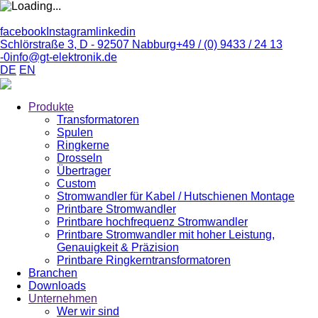
facebook
Instagram
linkedin
Schlörstraße 3, D - 92507 Nabburg
+49 / (0) 9433 / 24 13
-0
info@gt-elektronik.de
DE
EN
Produkte
Transformatoren
Spulen
Ringkerne
Drosseln
Übertrager
Custom
Stromwandler für Kabel / Hutschienen Montage
Printbare Stromwandler
Printbare hochfrequenz Stromwandler
Printbare Stromwandler mit hoher Leistung,
Genauigkeit & Präzision
Printbare Ringkerntransformatoren
Branchen
Downloads
Unternehmen
Wer wir sind