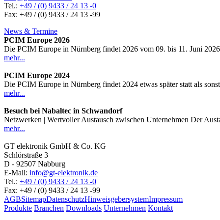
Tel.:
+49 / (0) 9433 / 24 13 -0
Fax: +49 / (0) 9433 / 24 13 -99
News & Termine
PCIM Europe 2026
Die PCIM Europe in Nürnberg findet 2026 vom 09. bis 11. Juni 2026 sta
mehr...
PCIM Europe 2024
Die PCIM Europe in Nürnberg findet 2024 etwas später statt als sonst,
mehr...
Besuch bei Nabaltec in Schwandorf
Netzwerken | Wertvoller Austausch zwischen Unternehmen Der Austaus
mehr...
GT elektronik GmbH & Co. KG
Schlörstraße 3
D - 92507 Nabburg
E-Mail:
info@gt-elektronik.de
Tel.:
+49 / (0) 9433 / 24 13 -0
Fax: +49 / (0) 9433 / 24 13 -99
AGB
Sitemap
Datenschutz
Hinweisgebersystem
Impressum
Produkte
Branchen
Downloads
Unternehmen
Kontakt