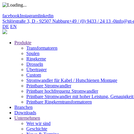
facebook
Instagram
linkedin
Schlörstraße 3, D - 92507 Nabburg
+49 / (0) 9433 / 24 13 -0
info@gt-e
DE
EN
Produkte
Transformatoren
Spulen
Ringkerne
Drosseln
Übertrager
Custom
Stromwandler für Kabel / Hutschienen Montage
Printbare Stromwandler
Printbare hochfrequenz Stromwandler
Printbare Stromwandler mit hoher Leistung, Genauigkeit
Printbare Ringkerntransformatoren
Branchen
Downloads
Unternehmen
Wer wir sind
Geschichte