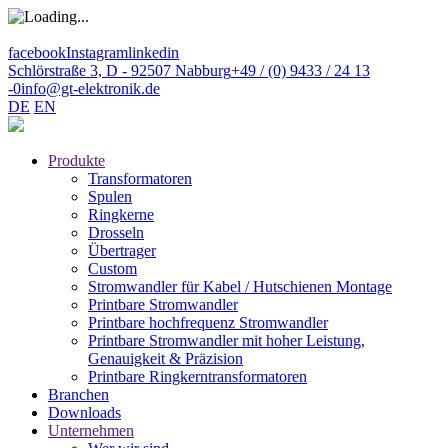
facebook
Instagram
linkedin
Schlörstraße 3, D - 92507 Nabburg
+49 / (0) 9433 / 24 13
-0
info@gt-elektronik.de
DE
EN
Produkte
Transformatoren
Spulen
Ringkerne
Drosseln
Übertrager
Custom
Stromwandler für Kabel / Hutschienen Montage
Printbare Stromwandler
Printbare hochfrequenz Stromwandler
Printbare Stromwandler mit hoher Leistung,
Genauigkeit & Präzision
Printbare Ringkerntransformatoren
Branchen
Downloads
Unternehmen